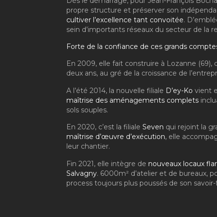
Dès le démarrage, pour Jean-François Bochar
propre structure et préserver son indépenda
cultiver l’excellence tant convoitée
. D’emblé
sein d’importants réseaux du secteur de la re
Forte de la confiance de ces grands comptes, 
En 2009, elle fait construire à Lozanne (69), 
deux ans, au gré de la croissance de l’entrepri
A l’été 2014, la nouvelle filiale
D’ey-Ko
vient e
maîtrise des aménagements complets
inclu
sols souples.
En 2020, c’est la filiale
Seven
qui rejoint la g
maîtrise d’œuvre d’exécution
, elle accompag
leur chantier.
Fin 2021, elle intègre de
nouveaux locaux fla
Salvagny
. 6000m² d’atelier et de bureaux, 
process toujours plus poussés de son savoir-f