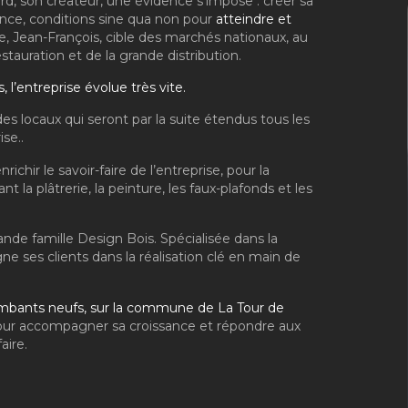
d, son créateur, une évidence s’impose : créer sa
nce, conditions sine qua non pour
atteindre et
e, Jean-François, cible des marchés nationaux, au
stauration et de la grande distribution.
l’entreprise évolue très vite.
des locaux qui seront par la suite étendus tous les
se..
nrichir le savoir-faire de l’entreprise, pour la
ant la plâtrerie, la peinture, les faux-plafonds et les
rande famille Design Bois. Spécialisée dans la
ne ses clients dans la réalisation clé en main de
mbants neufs, sur la commune de La Tour de
pour accompagner sa croissance et répondre aux
aire.