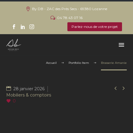
By DB - ZAC des Prés Secs - 69380 Lozanne
04 78 43 07 16
Parlez-nous de votre projet
Accueil
Portfolio Item
Brasserie Amanie


28 janvier 2026
Mobiliers & comptoirs
0