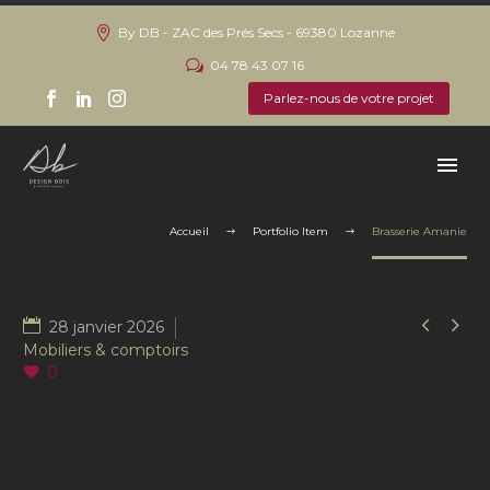
By DB - ZAC des Prés Secs - 69380 Lozanne
04 78 43 07 16
Parlez-nous de votre projet
Accueil
Portfolio Item
Brasserie Amanie


28 janvier 2026
Mobiliers & comptoirs
0