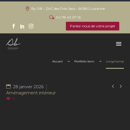
By DB - ZAC des Prés Secs - 69380 Lozanne
04 78 43 07 16
Parlez-nous de votre projet
Accueil
Portfolio Item
Longchamp


28 janvier 2026
Aménagement intérieur
0