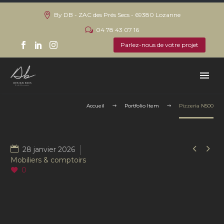
By DB - ZAC des Prés Secs - 69380 Lozanne
04 78 43 07 16
Parlez-nous de votre projet
Accueil
Portfolio Item
Pizzeria N500


28 janvier 2026
Mobiliers & comptoirs
0