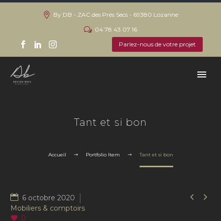
By DB - ZAC des Prés Secs - 69380 Lozanne
04 78 43 07 16
Parlez-nous de votre projet
Tant et si bon
Accueil
Portfolio Item
Tant et si bon


6 octobre 2020
Mobiliers & comptoirs
0