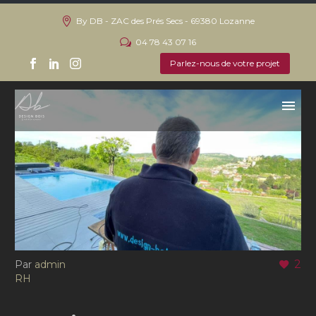
Actualités
By DB - ZAC des Prés Secs - 69380 Lozanne
My greatest ambition is to save great moments
04 78 43 07 16
Parlez-nous de votre projet
2
Par
admin
RH